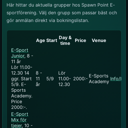
Här hittar du aktuella grupper hos Spawn Point E-
sportförening. Välj den grupp som passar bäst och
gör anmälan direkt via bokningslistan.
Day &
Age
Start
Price
Venue
time
E-Sport
Junior
, 8 -
11 år
Lör 11.00-
12.30
14
8 -
Lör
E-Sports
ggr
.
Start
11
5/9
11.00-
2000:-
Info/bo
Academy
5/9
. E-
år
12.30
Sports
Academy.
Price
2000:-
.
E-Sport
Mix för
tjejer
, 10 -