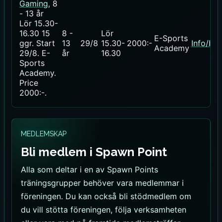
Gaming
, 8
- 13 år
Lör 15.30-
16.30
15
8 -
Lör
E-Sports
ggr
.
Start
13
29/8
15.30-
2000:-
Info/bo
Academy
29/8
. E-
år
16.30
Sports
Academy.
Price
2000:-
.
MEDLEMSKAP
Bli medlem i Spawn Point
Alla som deltar i en av Spawn Points
träningsgrupper behöver vara medlemmar i
föreningen. Du kan också bli stödmedlem om
du vill stötta föreningen, följa verksamheten