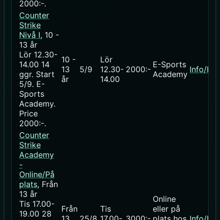
2000:-
.
Counter
Strike
Nivå I
, 10 -
13 år
Lör 12.30-
10 -
Lör
14.00
14
E-Sports
13
5/9
12.30-
2000:-
Info/bo
ggr
.
Start
Academy
år
14.00
5/9
. E-
Sports
Academy.
Price
2000:-
.
Counter
Strike
Academy
-
Online/På
plats
, Från
13 år
Online
Tis 17.00-
Från
Tis
eller på
19.00
28
13
25/8
17.00-
3000:-
plats hos
Info/bo