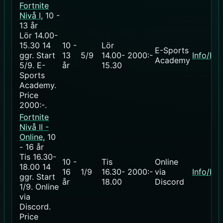
Fortnite
Nivå I
, 10 -
13 år
Lör 14.00-
15.30
14
10 -
Lör
E-Sports
ggr
.
Start
13
5/9
14.00-
2000:-
Info/bo
Academy
5/9
. E-
år
15.30
Sports
Academy.
Price
2000:-
.
Fortnite
Nivå II -
Online
, 10
- 16 år
Tis 16.30-
10 -
Tis
Online
18.00
14
16
1/9
16.30-
2000:-
via
Info/bo
ggr
.
Start
år
18.00
Discord
1/9
. Online
via
Discord.
Price