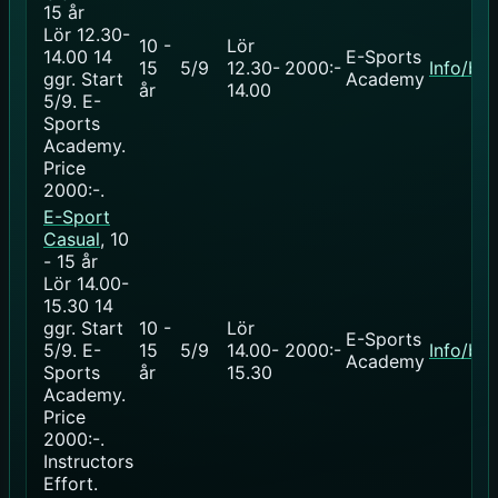
15 år
Lör 12.30-
10 -
Lör
14.00
14
E-Sports
15
5/9
12.30-
2000:-
Info/bo
ggr
.
Start
Academy
år
14.00
5/9
. E-
Sports
Academy.
Price
2000:-
.
E-Sport
Casual
, 10
- 15 år
Lör 14.00-
15.30
14
ggr
.
Start
10 -
Lör
E-Sports
5/9
. E-
15
5/9
14.00-
2000:-
Info/bo
Academy
Sports
år
15.30
Academy.
Price
2000:-
.
Instructors
Effort
.