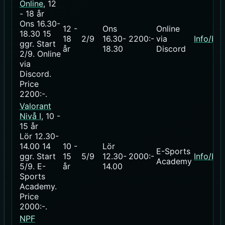
Online
, 12
- 18 år
Ons 16.30-
12 -
Ons
Online
18.30
15
18
2/9
16.30-
2200:-
via
Info/bo
ggr
.
Start
år
18.30
Discord
2/9
. Online
via
Discord.
Price
2200:-
.
Valorant
Nivå I
, 10 -
15 år
Lör 12.30-
14.00
14
10 -
Lör
E-Sports
ggr
.
Start
15
5/9
12.30-
2000:-
Info/bo
Academy
5/9
. E-
år
14.00
Sports
Academy.
Price
2000:-
.
NPF