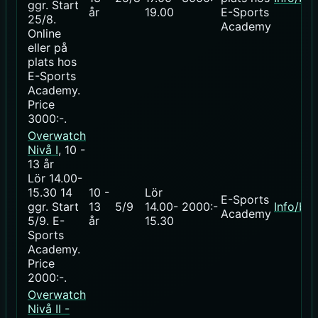
ggr
.
Start
år
19.00
E-Sports
25/8
.
Academy
Online
eller på
plats hos
E-Sports
Academy.
Price
3000:-
.
Overwatch
Nivå I
, 10 -
13 år
Lör 14.00-
15.30
14
10 -
Lör
E-Sports
ggr
.
Start
13
5/9
14.00-
2000:-
Info/bo
Academy
5/9
. E-
år
15.30
Sports
Academy.
Price
2000:-
.
Overwatch
Nivå II -